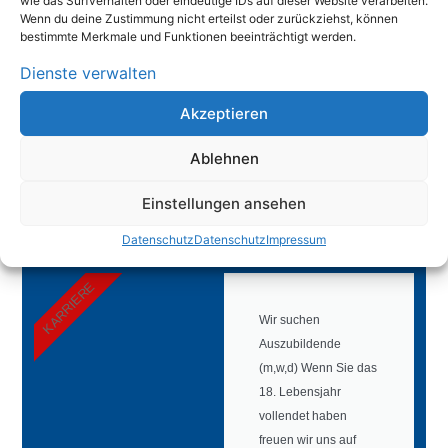
wie das Surfverhalten oder eindeutige IDs auf dieser Website verarbeiten.
Wenn du deine Zustimmung nicht erteilst oder zurückziehst, können
NEWS
bestimmte Merkmale und Funktionen beeinträchtigt werden.
Fahrsicherheitstraining an
Dienste verwalten
einem sonnigen Samstag
im Mai mit Fahrzeugen
Akzeptieren
aller Klassen
durchgeführt.
Ablehnen
Hier klicken
Einstellungen ansehen
Datenschutz
Datenschutz
Impressum
KARRIERE
Wir suchen
Auszubildende
(m,w,d) Wenn Sie das
18. Lebensjahr
vollendet haben
freuen wir uns auf